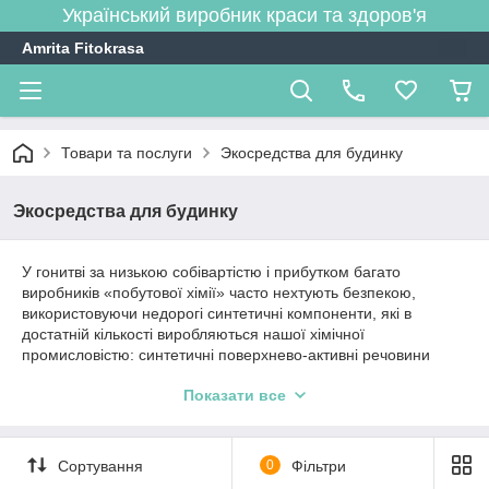
Український виробник краси та здоров'я
Amrita Fitokrasa
Товари та послуги
Экосредства для будинку
Экосредства для будинку
У гонитві за низькою собівартістю і прибутком багато
виробників «побутової хімії» часто нехтують безпекою,
використовуючи недорогі синтетичні компоненти, які в
достатній кількості виробляються нашої хімічної
промисловістю: синтетичні поверхнево-активні речовини
(ПАР), фосфати, фосфонати, формальдегід, хлор,
Показати все
синтетичні ароматизатори і барвники. Такі компоненти
підсилюють миючу здатність засобів, надають їм красивий
колір і приємний аромат, але надалі чинять згубний вплив на
здоров'я людини.
Сортування
0
Фільтри