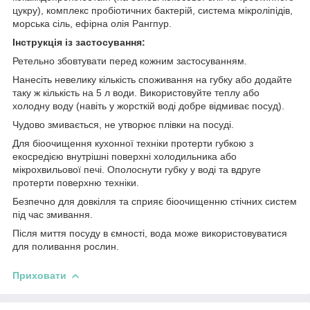
цукру), комплекс пробіотичних бактерій, система мікроліпідів,
морська сіль, ефірна олія Рангпур.
Інструкція із застосування:
Ретельно збовтувати перед кожним застосуванням.
Нанесіть невелику кількість споживання на губку або додайте
таку ж кількість на 5 л води. Використовуйте теплу або
холодну воду (навіть у жорсткій воді добре відмиває посуд).
Чудово змивається, не утворює плівки на посуді.
Для біоочищення кухонної техніки протерти губкою з
екосредією внутрішні поверхні холодильника або
мікрохвильової печі. Ополоснути губку у воді та вдруге
протерти поверхню техніки.
Безпечно для довкілля та сприяє біоочищенню стічних систем
під час змивання.
Після миття посуду в ємності, вода може використовуватися
для поливання рослин.
Приховати