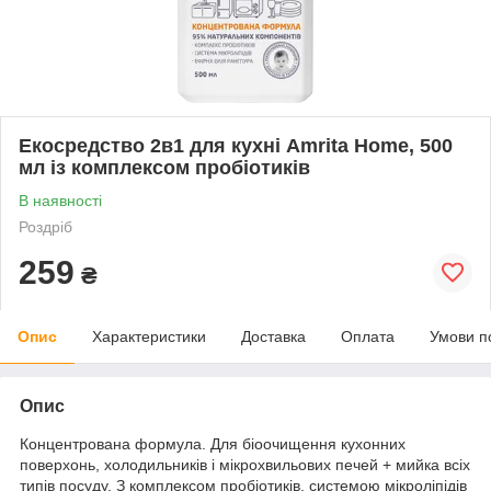
Екосредство 2в1 для кухні Amrita Home, 500
мл із комплексом пробіотиків
В наявності
Роздріб
259
₴
Опис
Характеристики
Доставка
Оплата
Умови п
Опис
Концентрована формула. Для біоочищення кухонних
поверхонь, холодильників і мікрохвильових печей + мийка всіх
типів посуду. З комплексом пробіотиків, системою мікроліпідів