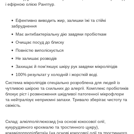
і ефірною олією Рангпур.
Ефективно виводить жир, залишки їжі та стійкі
забруднення
Має антибактеріальну дію завдяки пробіоткам
Очищає посуд до блиску
Повністю виполіскується
Не залишає розводів
Захищає й пом'якшує шкіру рук завдяки мікроліпідів
100% результат у холодній і жорсткій воді.
Система мікроліпідів спеціально розроблена для людей із
чутливою шкірою та схильних до алергії. Комплекс пробіотиків
блокує ріст і розмноження шкідливої патогенної мікрофлори
та нейтралізує неприємні запахи. Тривало зберігає чистоту та
свіжість.
Склад: алкілполіглюкозид (на основі кокосової олії,
кукурудзяного крохмалю та тростинного цукру),
кокамідопропілбетаїн (на основі кокосової олії та тростинного