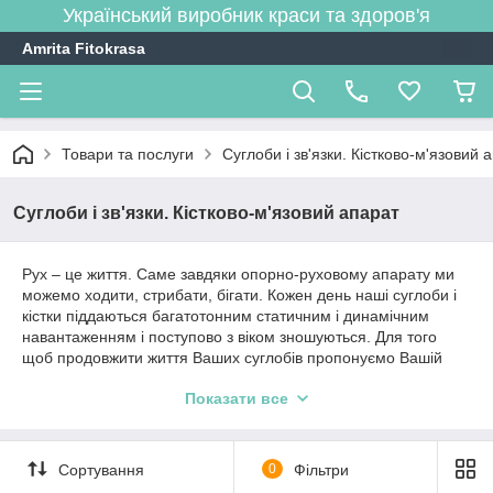
Український виробник краси та здоров'я
Amrita Fitokrasa
Товари та послуги
Суглоби і зв'язки. Кістково-м'язовий 
Суглоби і зв'язки. Кістково-м'язовий апарат
Рух – це життя. Саме завдяки опорно-руховому апарату ми
можемо ходити, стрибати, бігати. Кожен день наші суглоби і
кістки піддаються багатотонним статичним і динамічним
навантаженням і поступово з віком зношуються. Для того
щоб продовжити життя Ваших суглобів пропонуємо Вашій
увазі групу фитопродуктов.
Показати все
Сортування
0
Фільтри