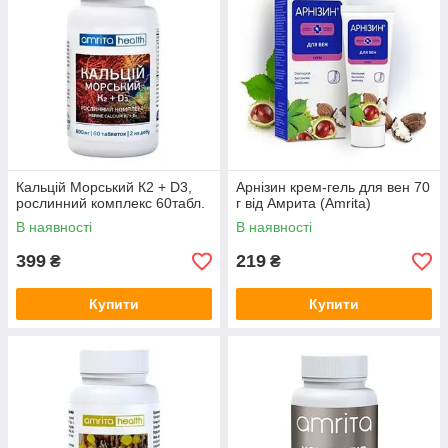
Кальцій Морський К2 + D3,
Арнізин крем-гель для вен 70
рослинний комплекс 60табл.
г від Амрита (Amrita)
В наявності
В наявності
399
219
₴
₴
Купити
Купити