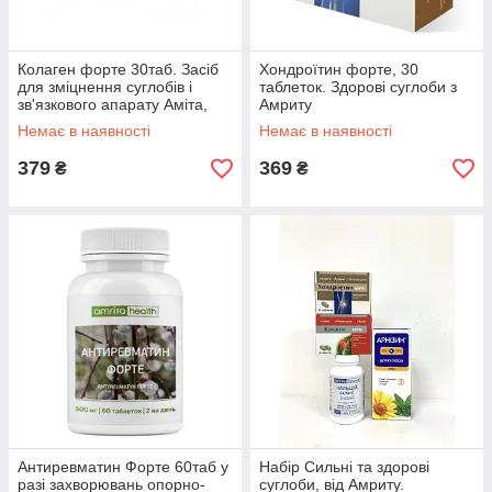
Колаген форте 30таб. Засіб
Хондроїтин форте, 30
для зміцнення суглобів і
таблеток. Здорові суглоби з
зв'язкового апарату Аміта,
Амриту
Amrita
Немає в наявності
Немає в наявності
379
369
₴
₴
Антиревматин Форте 60таб у
Набір Сильні та здорові
разі захворювань опорно-
суглоби, від Амриту.