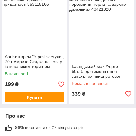
Арнізин крем "У разі застуди",
70 г Амрита Скидка на товар
із невеликим терміном
Ісландський мох Форте
придатності
60таб. для зменшення
В наявності
запальних явищ ротової
порожнини, горла та верхніх
199
Немає в наявності
₴
дихальних
339
₴
Купити
Про нас
96% позитивних з 27 відгуків за рік