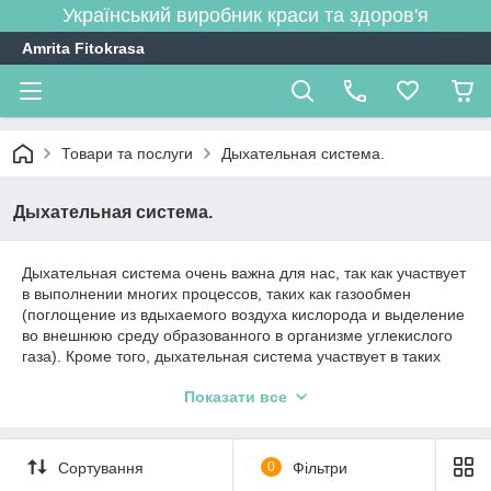
Український виробник краси та здоров'я
Amrita Fitokrasa
Товари та послуги
Дыхательная система.
Дыхательная система.
Дыхательная система очень важна для нас, так как участвует
в выполнении многих процессов, таких как газообмен
(поглощение из вдыхаемого воздуха кислорода и выделение
во внешнюю среду образованного в организме углекислого
газа). Кроме того, дыхательная система участвует в таких
важных функциях, как терморегуляция, голосообразование,
Показати все
обоняние, увлажнение вдыхаемого воздуха. Дыхательная
система также обеспечивает механическую и иммунную
защиту от факторов внешней среды.
Сортування
0
Фільтри