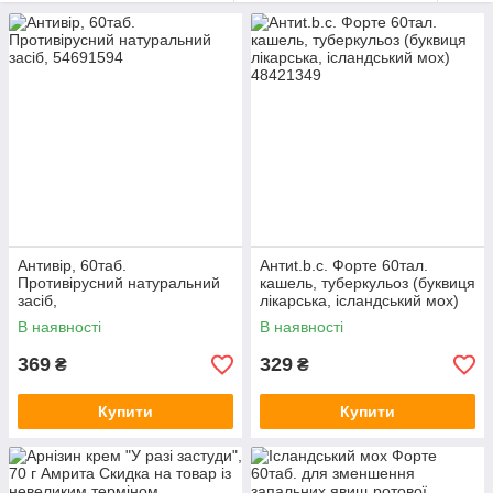
Тому в цьому продуктовому розділі представлені
фітопродукти, здатні підтримати і захистити цю тендітну
систему від негативних впливів зовнішнього середовища
Антивір, 60таб.
Антиt.b.с. Форте 60тал.
Противірусний натуральний
кашель, туберкульоз (буквиця
засіб,
лікарська, ісландський мох)
В наявності
В наявності
369
329
₴
₴
Купити
Купити