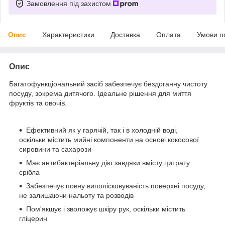
Замовлення під захистом
Опис
Характеристики
Доставка
Оплата
Умови п
Опис
Багатофункціональний засіб забезпечує бездоганну чистоту
посуду, зокрема дитячого. Ідеальне рішення для миття
фруктів та овочів.
Ефективний як у гарячій, так і в холодній воді,
оскільки містить мийні компоненти на основі кокосової
сировини та сахарози
Має антибактеріальну дію завдяки вмісту цитрату
срібла
Забезпечує повну виполісковуваність поверхні посуду,
не залишаючи нальоту та розводів
Пом'якшує і зволожує шкіру рук, оскільки містить
гліцерин