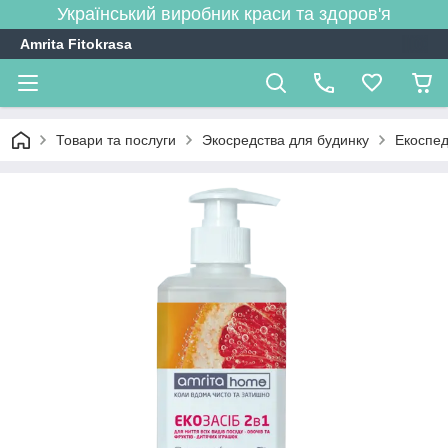
Український виробник краси та здоров'я
Amrita Fitokrasa
Товари та послуги
Экосредства для будинку
Екоспед