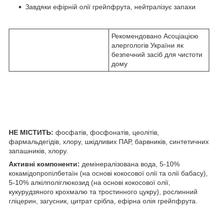
Завдяки ефірній олії грейпфрута, нейтралізує запахи
Рекомендовано Асоціацією
алергологів України як
безпечний засіб для чистоти
дому
НЕ МІСТИТЬ:
фосфатів, фосфонатів, цеолітів,
фармальдегідів, хлору, шкідливих ПАР, барвників, синтетичних
запашників, хлору.
Активні компоненти:
демінералізована вода, 5-10%
кокамідопропілбетаїн (на основі кокосової олії та олії бабасу),
5-10% алкілполіглюкозид (на основі кокосової олії,
кукурудзяного крохмалю та тростинного цукру), рослинний
гліцерин, загусник, цитрат срібла, ефірна олія грейпфрута.