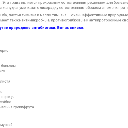
й. Эта трава является прекрасным естественным решением для болезне
 желудка, уменьшить лихорадку естественным образом и помочь при пр
. Оба, листья тимьяна и масло тимьяна — очень эффективные природные
имеет также антимикробные, противогрибковые и антипротозойные сво
ругие природные антибиотики. Вот их список:
зерно
 бальзам
иго
 листя
co
й перець
срібло
насіння грейпфрута
амуский