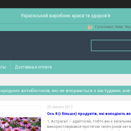
Український виробник краси та здоров'я
Голосієво, Київ, Укр
кты
Доставка и оплата
риродних антибіотиків, які не впораються з застудами, але
25 лютого 2017
Ось 8 (і більше) продуктів, які володіють 
1. Астрагал — адаптоген, тобто він є загальн
використовувався протягом тисяч років китайс