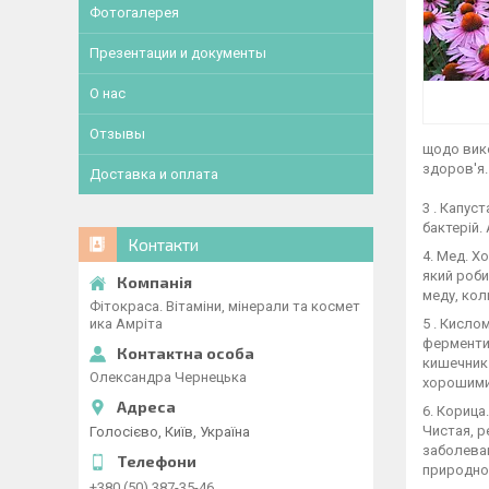
Фотогалерея
Презентации и документы
О нас
Отзывы
щодо вико
здоров'я.
Доставка и оплата
3 . Капус
бактерій.
Контакти
4. Мед. Х
який роби
меду, кол
Фітокраса. Вітаміни, мінерали та космет
ика Амріта
5 . Кисл
ферменти
кишечник
Олександра Чернецька
хорошими
6. Кориц
Чистая, р
Голосієво, Київ, Україна
заболеван
природно
+380 (50) 387-35-46