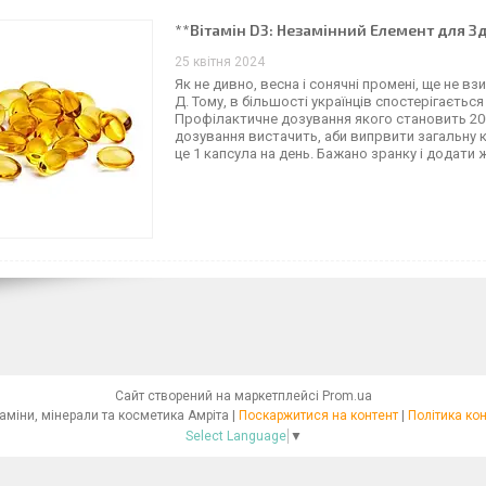
**Вітамін D3: Незамінний Елемент для З
25 квітня 2024
Як не дивно, весна і сонячні промені, ще не вз
Д. Тому, в більшості українців спостерігається
Профілактичне дозування якого становить 200
дозування вистачить, аби випрвити загальну ка
це 1 капсула на день. Бажано зранку і додати ж
Сайт створений на маркетплейсі
Prom.ua
Фітокраса. Вітаміни, мінерали та косметика Амріта |
Поскаржитися на контент
|
Політика ко
Select Language
▼