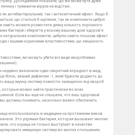
 стресу. Дослідження показали, що він може бути дуже
ечінку і тримаючи віруси на відстані.
ає як антибактеріальний, так і антисептичний ефект. Якщо б
ється, що сталося б зцілення, так як компоненти цибулі
и навіть можете розмістити деяку кількість порізаного
жаних бактерій і зберегти у всьому вашому домі здоров'я.
их натуральних компонентів, цибулю навіть показав ефект
лодіє і іншими корисними властивостями, що зміцнюють
стивостями, які можуть убити всі види хворобливих
квашення).
и недавно визначили один секретний інгредієнт в меді,
 Це білок, званий дефенсин -1, який бджоли додають до
ить вашу імунну систему повністю захищеною від хвороб.
 которые можно найти практически во всех
шенной. Если вы еще не слышали, что ваш здоровый
о вы должны понимать, насколько важно обеспечить
рица использовалась в медицине на протяжении веков.
м начале. Это упрямая бактерия, которая вызывает многие
или, что корица не только выступает в качестве
имулировать иммунную систему во многих отношениях.