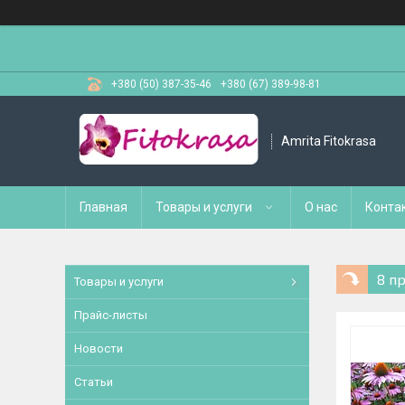
+380 (50) 387-35-46
+380 (67) 389-98-81
Amrita Fitokrasa
Главная
Товары и услуги
О нас
Конта
8 п
Товары и услуги
Прайс-листы
Новости
Статьи