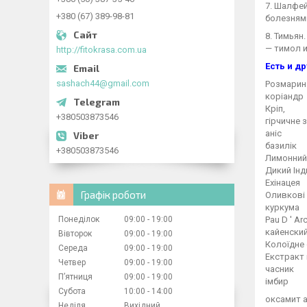
7. Шалфе
+380 (67) 389-98-81
болезнями
8. Тимьян
— тимол 
http://fitokrasa.com.ua
Есть и д
sashach44@gmail.com
Розмарин
коріандр
Кріп,
+380503873546
гірчичне 
аніс
базилік
+380503873546
Лимонний
Дикий Інд
Ехінацея
Графік роботи
Оливкові
куркума
Понеділок
09:00
19:00
Pau D ' Ar
кайенски
Вівторок
09:00
19:00
Колоїдне 
Середа
09:00
19:00
Екстракт 
Четвер
09:00
19:00
часник
Пʼятниця
09:00
19:00
імбир
Субота
10:00
14:00
оксамит 
Неділя
Вихідний