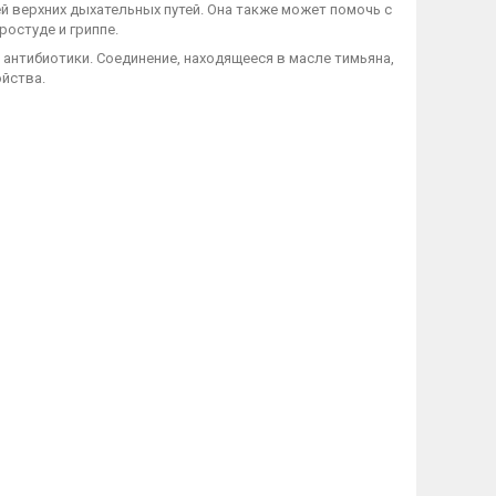
й верхних дыхательных путей. Она также может помочь с
остуде и гриппе.
 антибиотики. Соединение, находящееся в масле тимьяна,
йства.