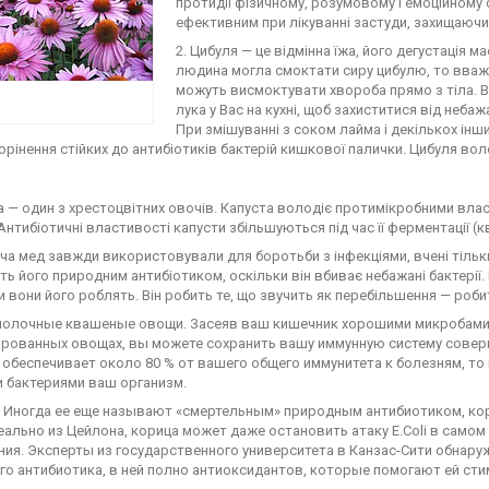
протидії фізичному, розумовому і емоційному
ефективним при лікуванні застуди, захищаючи п
2. Цибуля — це відмінна їжа, його дегустація м
людина могла смоктати сиру цибулю, то вважа
можуть висмоктувати хвороба прямо з тіла. В
лука у Вас на кухні, щоб захиститися від неба
При змішуванні з соком лайма і декількох інш
рінення стійких до антибіотиків бактерій кишкової палички. Цибуля во
та — один з хрестоцвітних овочів. Капуста володіє протимікробними вла
 Антибіотичні властивості капусти збільшуються під час її ферментації (
оча мед завжди використовували для боротьби з інфекціями, вчені тільк
ть його природним антибіотиком, оскільки він вбиває небажані бактерії.
и вони його роблять. Він робить те, що звучить як перебільшення — роб
омолочные квашеные овощи. Засеяв ваш кишечник хорошими микробами,
рованных овощах, вы можете сохранить вашу иммунную систему совер
 обеспечивает около 80 % от вашего общего иммунитета к болезням, т
 бактериями ваш организм.
а. Иногда ее еще называют «смертельным» природным антибиотиком, ко
еально из Цейлона, корица может даже остановить атаку E.Coli в само
ия. Эксперты из государственного университета в Канзас-Сити обнаруж
го антибиотика, в ней полно антиоксидантов, которые помогают ей ст