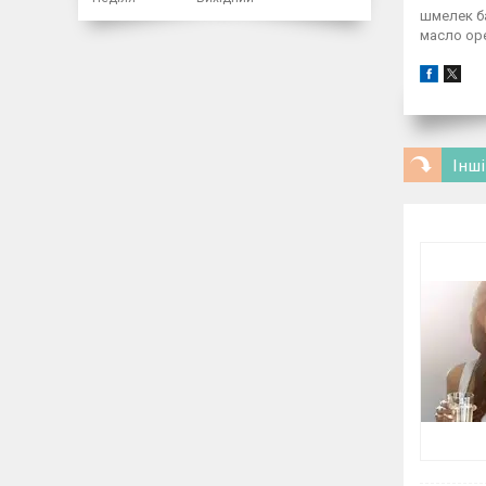
шмелек б
масло ор
Інші