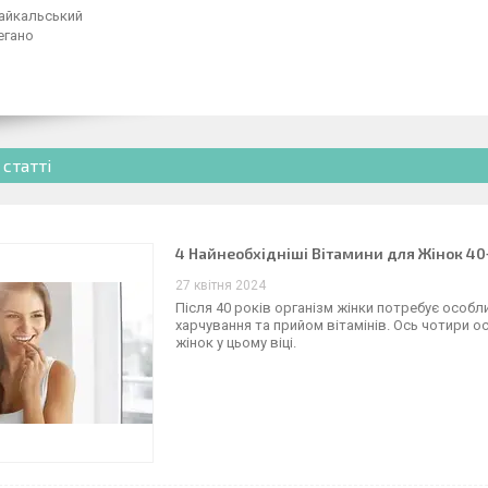
айкальський
егано
 статті
4 Найнеобхідніші Вітамини для Жінок 40
27 квітня 2024
Після 40 років організм жінки потребує особ
харчування та прийом вітамінів. Ось чотири о
жінок у цьому віці.