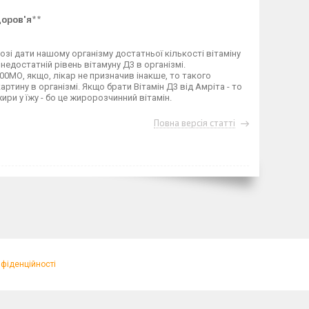
доров'я**
иозі дати нашому організму достатньої кількості вітаміну
 недостатній рівень вітамуну Д3 в організмі.
0МО, якщо, лікар не призначив інакше, то такого
ртину в організмі. Якщо брати Вітамін Д3 від Амріта - то
ири у їжу - бо це жиророзчинний вітамін.
Повна версія статті
нфіденційності