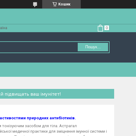
Кошик
аїна
Пошук...
 й підвищать ваш імунітет!
властивостями природних антибіотиків.
им тонізуючим засобом для тіла. Астрагал
ької медичної практики для зміцнення імунної системи і