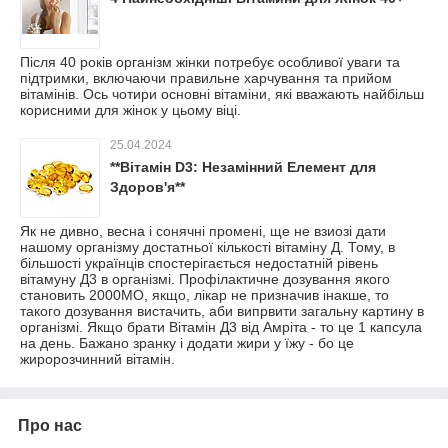
Після 40 років організм жінки потребує особливої уваги та
підтримки, включаючи правильне харчування та прийом
вітамінів. Ось чотири основні вітаміни, які вважають найбільш
корисними для жінок у цьому віці.
25.04.2024
**Вітамін D3: Незамінний Елемент для
Здоров'я**
Як не дивно, весна і сонячні промені, ще не взиозі дати
нашому організму достатньої кількості вітаміну Д. Тому, в
більшості українців спостерігається недостатній рівень
вітамуну Д3 в організмі. Профілактичне дозування якого
становить 2000МО, якщо, лікар не призначив інакше, то
такого дозування вистачить, аби випрвити загальну картину в
організмі. Якщо брати Вітамін Д3 від Амріта - то це 1 капсула
на день. Бажано зранку і додати жири у їжу - бо це
жиророзчинний вітамін.
Про нас