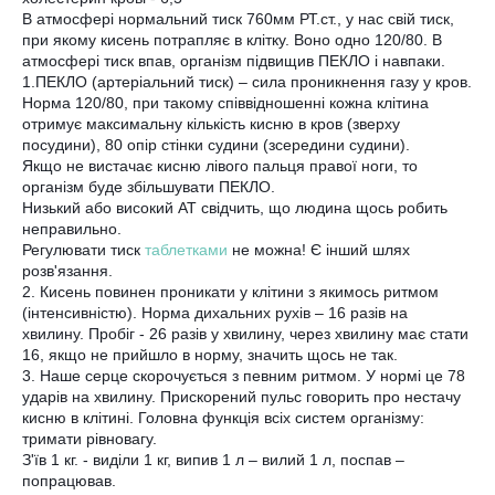
В атмосфері нормальний тиск 760мм РТ.ст., у нас свій тиск,
при якому кисень потрапляє в клітку. Воно одно 120/80. В
атмосфері тиск впав, організм підвищив ПЕКЛО і навпаки.
1.ПЕКЛО (артеріальний тиск) – сила проникнення газу у кров.
Норма 120/80, при такому співвідношенні кожна клітина
отримує максимальну кількість кисню в кров (зверху
посудини), 80 опір стінки судини (зсередини судини).
Якщо не вистачає кисню лівого пальця правої ноги, то
організм буде збільшувати ПЕКЛО.
Низький або високий АТ свідчить, що людина щось робить
неправильно.
Регулювати тиск
таблетками
не можна! Є інший шлях
розв'язання.
2. Кисень повинен проникати у клітини з якимось ритмом
(інтенсивністю). Норма дихальних рухів – 16 разів на
хвилину. Пробіг - 26 разів у хвилину, через хвилину має стати
16, якщо не прийшло в норму, значить щось не так.
3. Наше серце скорочується з певним ритмом. У нормі це 78
ударів на хвилину. Прискорений пульс говорить про нестачу
кисню в клітині. Головна функція всіх систем організму:
тримати рівновагу.
З'їв 1 кг. - виділи 1 кг, випив 1 л – вилий 1 л, поспав –
попрацював.