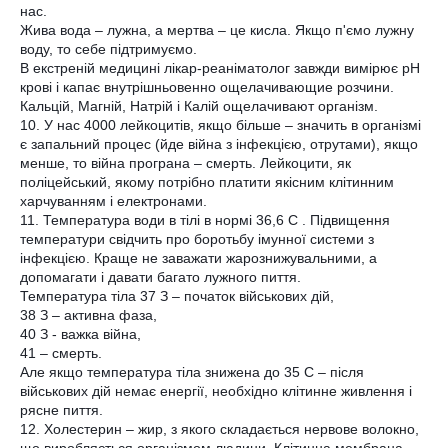
нас.
Жива вода – лужна, а мертва – це кисла. Якщо п'ємо лужну
воду, то себе підтримуємо.
В екстреній медицині лікар-реаніматолог завжди вимірює рН
крові і капає внутрішньовенно ощелачивающие розчини.
Кальцій, Магній, Натрій і Калій ощелачивают організм.
10. У нас 4000 лейкоцитів, якщо більше – значить в організмі
є запальний процес (йде війна з інфекцією, отрутами), якщо
менше, то війна програна – смерть. Лейкоцити, як
поліцейський, якому потрібно платити якісним клітинним
харчуванням і електронами.
11. Температура води в тілі в нормі 36,6 С . Підвищення
температури свідчить про боротьбу імунної системи з
інфекцією. Краще не заважати жарознижувальними, а
допомагати і давати багато лужного пиття.
Температура тіла 37 З – початок військових дій,
38 З – активна фаза,
40 З - важка війна,
41 – смерть.
Але якщо температура тіла знижена до 35 С – після
військових дій немає енергії, необхідно клітинне живлення і
рясне пиття.
12. Холестерин – жир, з якого складається нервове волокно,