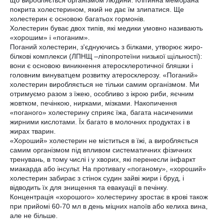
що виробляється організмом людини. Клітинна мембрана
покрита холестерином, який не дає їм злипатися. Ще
холестерин є основою багатьох гормонів.
Холестерин буває двох типів, які медики умовно називають
«хорошим» і «поганим».
Поганий холестерин, з'єднуючись з білками, утворює жиро-
білкові комплекси (ЛПНЩ –ліпопротеїни низької щільності):
вони є основою виникнення атеросклеротичної бляшки і
головним винуватцем розвитку атеросклерозу. «Поганий»
холестерин виробляється не тільки самим організмом. Ми
отримуємо разом з їжею, особливо з ікрою риби, яєчним
жовтком, печінкою, нирками, мізками. Накопичення
«поганого» холестерину сприяє їжа, багата насиченими
жирними кислотами. Їх багато в молочних продуктах і в
жирах тварин.
«Хороший» холестерин не міститься в їжі, а виробляється
самим організмом під впливом систематичних фізичних
тренувань, в тому числі і у хворих, які перенесли інфаркт
миакарда або інсульт. На противагу «поганому», «хороший»
холестерин забирає з стінок судин зайві жири і бруд, і
відводить їх для знищення та евакуації в печінку.
Концентрація «хорошого» холестерину зростає в крові також
при прийомі 60-70 мл в день міцних напоїв або келиха вина,
але не більше.