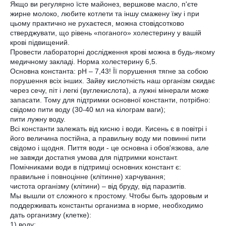
Якщо ви регулярно їсте майонез, вершкове масло, п'єте
жирне молоко, любите котлети та іншу смажену їжу і при
цьому практично не рухаєтеся, можна стовідсотково
стверджувати, що рівень «поганого» холестерину у вашій
крові підвищений.
Провести лабораторні дослідження крові можна в будь-якому
медичному закладі. Норма холестерину 6,5.
Основна константа: рН – 7,43! Її порушення тягне за собою
порушення всіх інших. Зайву кислотність наш організм скидає
через сечу, піт і легкі (вуглекислота), а лужні мінерали може
запасати. Тому для підтримки основної константи, потрібно:
свідомо пити воду (30-40 мл на кілограм ваги);
пити лужну воду.
Всі константи залежать від кисню і води. Кисень є в повітрі і
його величина постійна, а правильну воду ми повинні пити
свідомо і щодня. Пиття води - це основна і обов'язкова, але
не завжди достатня умова для підтримки констант.
Помічниками води в підтримці основних констант є:
правильне і повноцінне (клітинне) харчування;
чистота організму (клітини) – від бруду, від паразитів.
Мы вышли от сложного к простому. Чтобы быть здоровым и
поддерживать константы организма в норме, необходимо
дать организму (клетке):
1) воду;