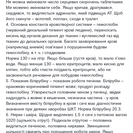
Не можна змінювати число серцевих скорочень таблетками.
Ми можемо змінювати себе. Якщо кричав, дратувався,
сердився, то виділяється адреналін, який підвищує АТ. Щоб
його скинути – вспотей, поплач, сходи в туалет.
4. Основна константа кровотворної системи – гемоглобін
(червоний дихальний пігмент крові людини), переносить
кисень від органів дихання до тканин і вуглекислий газ від
тканин до дихальних органів. Багато захворювання крові
(наприклад анемія) пов'язані з порушенням будови
гемоглобіну, в т. ч. і спадковим.
Норма 130 г на літр. Якщо більше (густя кров), то мало п'ємо
води. Якщо менше 130 – мало еритроцитів, мало кисню для
клітин, тобто або глисти поїдають еритроцити, або не
засвоюються речовини для побудови гемоглобіну.
5. Показник білірубіну – показник роботи печінки. Білірубін –
оранжево-коричневий пігмент жовчі, продукт розпаду
гемоглобіну. Утворюється головним чином у печінці, звідки
надходить з жовчю в кишечник, незначна частина - у кров.
Визначення вмісту білірубіну в крові і сечі має діагностичне
значення при деяких хворобах ШКТ. Норма білірубіну 20.3.
6. Нирки і шкіра. Щодня виділяємо 1,5 л сечі з питомою вагою
1020 (щільність отрут). Подихали отрутою – половина
виділиться печінкою, половина нирками. Зменшення
щільності свідчить про порушення роботи нирок. Якщо