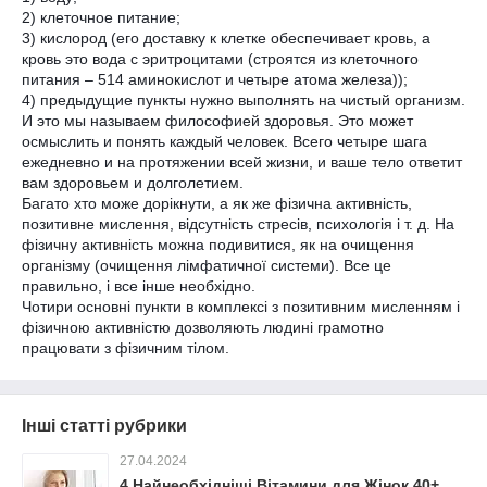
2) клеточное питание;
3) кислород (его доставку к клетке обеспечивает кровь, а
кровь это вода с эритроцитами (строятся из клеточного
питания – 514 аминокислот и четыре атома железа));
4) предыдущие пункты нужно выполнять на чистый организм.
И это мы называем философией здоровья. Это может
осмыслить и понять каждый человек. Всего четыре шага
ежедневно и на протяжении всей жизни, и ваше тело ответит
вам здоровьем и долголетием.
Багато хто може дорікнути, а як же фізична активність,
позитивне мислення, відсутність стресів, психологія і т. д. На
фізичну активність можна подивитися, як на очищення
організму (очищення лімфатичної системи). Все це
правильно, і все інше необхідно.
Чотири основні пункти в комплексі з позитивним мисленням і
фізичною активністю дозволяють людині грамотно
працювати з фізичним тілом.
Інші статті рубрики
27.04.2024
4 Найнеобхідніші Вітамини для Жінок 40+