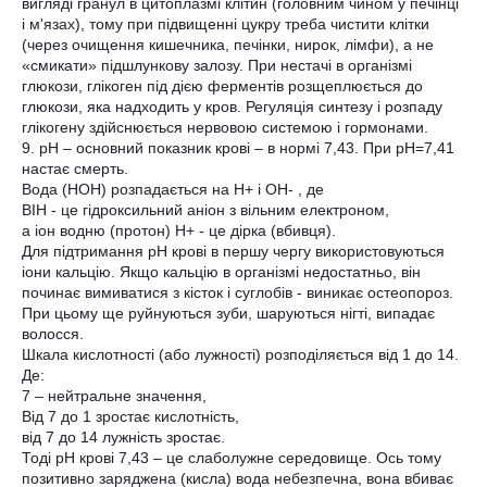
вигляді гранул в цитоплазмі клітин (головним чином у печінці
і м'язах), тому при підвищенні цукру треба чистити клітки
(через очищення кишечника, печінки, нирок, лімфи), а не
«смикати» підшлункову залозу. При нестачі в організмі
глюкози, глікоген під дією ферментів розщеплюється до
глюкози, яка надходить у кров. Регуляція синтезу і розпаду
глікогену здійснюється нервовою системою і гормонами.
9. рН – основний показник крові – в нормі 7,43. При рН=7,41
настає смерть.
Вода (НОН) розпадається на Н+ і ОН- , де
ВІН - це гідроксильний аніон з вільним електроном,
а іон водню (протон) Н+ - це дірка (вбивця).
Для підтримання рН крові в першу чергу використовуються
іони кальцію. Якщо кальцію в організмі недостатньо, він
починає вимиватися з кісток і суглобів - виникає остеопороз.
При цьому ще руйнуються зуби, шаруються нігті, випадає
волосся.
Шкала кислотності (або лужності) розподіляється від 1 до 14.
Де:
7 – нейтральне значення,
Від 7 до 1 зростає кислотність,
від 7 до 14 лужність зростає.
Тоді рН крові 7,43 – це слаболужне середовище. Ось тому
позитивно заряджена (кисла) вода небезпечна, вона вбиває