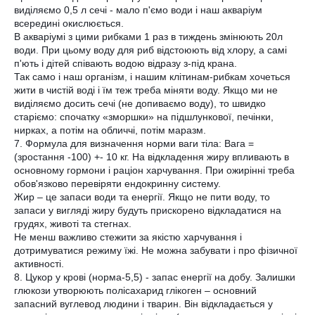
виділяємо 0,5 л сечі - мало п'ємо води і наш акваріум
всередині окислюється.
В акваріумі з цими рибками 1 раз в тиждень змінюють 20л
води. При цьому воду для риб відстоюють від хлору, а самі
п'ють і дітей співають водою відразу з-під крана.
Так само і наш організм, і нашим клітинам-рибкам хочеться
жити в чистій воді і їм теж треба міняти воду. Якщо ми не
виділяємо досить сечі (не допиваємо воду), то швидко
старіємо: спочатку «зморшки» на підшлункової, печінки,
нирках, а потім на обличчі, потім маразм.
7. Формула для визначення норми ваги тіла: Вага =
(зростання -100) +- 10 кг. На відкладення жиру впливають в
основному гормони і раціон харчування. При ожирінні треба
обов'язково перевіряти ендокринну систему.
Жир – це запаси води та енергії. Якщо не пити воду, то
запаси у вигляді жиру будуть прискорено відкладатися на
грудях, животі та стегнах.
Не менш важливо стежити за якістю харчування і
дотримуватися режиму їжі. Не можна забувати і про фізичної
активності.
8. Цукор у крові (норма-5,5) - запас енергії на добу. Залишки
глюкози утворюють полісахарид глікоген – основний
запасний вуглевод людини і тварин. Він відкладається у