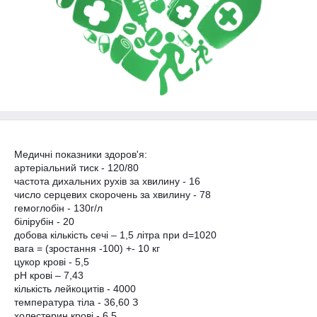
Медичні показники здоров'я:
артеріальний тиск - 120/80
частота дихальних рухів за хвилину - 16
число серцевих скорочень за хвилину - 78
гемоглобін - 130г/л
білірубін - 20
добова кількість сечі – 1,5 літра при d=1020
вага = (зростання -100) +- 10 кг
цукор крові - 5,5
рН крові – 7,43
кількість лейкоцитів - 4000
температура тіла - 36,60 З
холестерин крові - 6,5