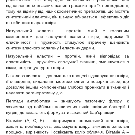
відновлення їх власних тканин і раковин при їх пошкодженні,
тому на відміну від інших косметичних препаратів, що містять
синтетичний алантоїн, він швидко вбирається і ефективно діє
в глибинних шарах шкіри.
Натуральний колаген – протеїн, який є головним
компонентом для сполучної тканини шкіри, підтримки її
еластичності і пружності, стимулює втрачену швидкість
синтезу власного колагену і еластину дерми.
Натуральний еластин – протеїн, який відповідає за
еластичність і пружність сполучної тканини, зменшується з
віком, покращує тургор шкіри.
Гліколева кислота – допомагає в процесі відшарування шкіри,
її очищення, видалення мертвих клітин з поверхні шкіри, що
дозволяє іншим компонентам глибоко проникати в тканини і
надавати регенеративну дію.
Пептиди антибіотика – знищують патогенну флору, є
захистом від найбільш поширених видів шкірних бактерій і
вугрів, допомагають формувати захисний бар'єр шкіри.
Вітаміни (A, C, E) – підтримують нормальний стан шкіри,
живлять, пом'якшують, зволожують шкіру, знімають запальні
процеси, вирівнюють і освіжають колір обличчя. Вітамін А –