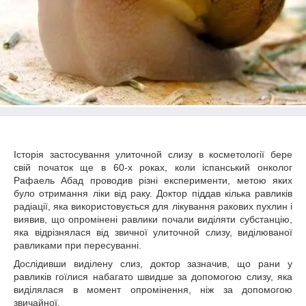
Історія застосування улиточной слизу в косметології бере
свій початок ще в 60-х роках, коли іспанський онколог
Рафаель Абад проводив різні експерименти, метою яких
було отримання ліки від раку. Доктор піддав кілька равликів
радіації, яка використовується для лікування ракових пухлин і
виявив, що опромінені равлики почали виділяти субстанцію,
яка відрізнялася від звичної улиточной слизу, виділюваної
равликами при пересуванні.
Дослідивши виділену слиз, доктор зазначив, що рани у
равликів гоїлися набагато швидше за допомогою слизу, яка
виділялася в момент опромінення, ніж за допомогою
звичайної.