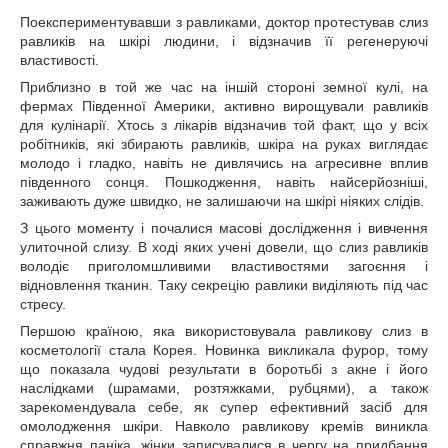
Поекспериментувавши з равликами, доктор протестував слиз
равликів на шкірі людини, і відзначив її регенеруючі
властивості.
Приблизно в той же час на іншій стороні земної кулі, на
фермах Південної Америки, активно вирощували равликів
для кулінарії. Хтось з лікарів відзначив той факт, що у всіх
робітників, які збирають равликів, шкіра на руках виглядає
молодо і гладко, навіть не дивлячись на агресивне вплив
південного сонця. Пошкодження, навіть найсерйозніші,
заживають дуже швидко, не залишаючи на шкірі ніяких слідів.
З цього моменту і почалися масові дослідження і вивчення
улиточной слизу. В ході яких учені довели, що слиз равликів
володіє приголомшливими властивостями загоєння і
відновлення тканин. Таку секрецію равлики виділяють під час
стресу.
Першою країною, яка використовувала равликову слиз в
косметології стала Корея. Новинка викликала фурор, тому
що показала чудові результати в боротьбі з акне і його
наслідками (шрамами, розтяжками, рубцями), а також
зарекомендувала себе, як супер ефективний засіб для
омолодження шкіри. Навколо равликову кремів виникла
справжня паніка, жінки записувалися в чергу на придбання