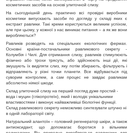
косметичних засобів на основі улиточной слизу.
На сьогоднішній день практично всі провідні виробники
косметики випускають засоби по догляду у складі яких є
екстракт равлики. Такі креми користуються великим успіхом,
але при цьому, у кожної з нас виникає питання – а як же вони
виробляються?
Равликів розводять на спеціальних екологічних фермах.
Основні країни-постачальники равликового секрету -
Колумбія і Чилі. Для отримання слизу, равликів стимулюють
фізично або трохи трясуть, або здійснюють інші дії, які
змушують їх виділяти слиз, яку потім збирають, фільтрують і
відправляють у різні точки планети. Все відбувається під
суворим контролем, а сам процес не завдає равликам
абсолютно ніякої шкоди.
Склад улиточной слизу на перший погляд дуже простий -
вода і муцин (глікопротеїн), який і володіє унікальними
властивостями і виконує найважливіші біологічні функції.
Склад равликового секрету неможливо синтезувати штучно ні
в одній лабораторії світу.
Натуральний алантоїн – головний регенератор шкіри, а також
антиоксидант, що допомагає боротися з вільними
радикалами. Він природно виробляється равликами для