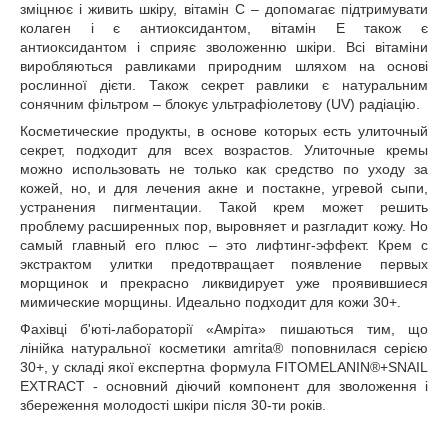
зміцнює і живить шкіру, вітамін С – допомагає підтримувати
колаген і є антиоксидантом, вітамін Е також є
антиоксидантом і сприяє зволоженню шкіри. Всі вітаміни
виробляються равликами природним шляхом на основі
рослинної дієти. Також секрет равлики є натуральним
сонячним фільтром – блокує ультрафіолетову (UV) радіацію.
Косметические продукты, в основе которых есть улиточный
секрет, подходит для всех возрастов. Улиточные кремы
можно использовать не только как средство по уходу за
кожей, но, и для лечения акне и постакне, угревой сыпи,
устранения пигментации. Такой крем может решить
проблему расширенных пор, выровняет и разгладит кожу. Но
самый главный его плюс – это лифтинг-эффект. Крем с
экстрактом улитки предотвращает появление первых
морщинок и прекрасно ликвидирует уже проявившиеся
мимические морщины. Идеально подходит для кожи 30+.
Фахівці б'юті-лабораторії «Амріта» пишаються тим, що
лінійка натуральної косметики amrita® поповнилася серією
30+, у складі якої експертна формула FITOMELANIN®+SNAIL
EXTRACT - основний діючий компонент для зволоження і
збереження молодості шкіри після 30-ти років.