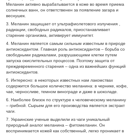
Меланин активно вырабатывается в коже во время приема
солнечных ванн, он ответственен за появление загара и
веснушек.
3. Меланин защищает от ультрафиолетового излучения ,
радиации, свободных радикалов, приостанавливает
старение организма, активирует иммунитет.
4. Меланин является самым сильным известным в природе
антиоксидантом. Главная роль антиоксидантов – борьба со
свободными радикалами, разрушающими клетки путем
запуска окислительных процессов. Поэтому защита от
преждевременного старения – одна из важнейших функций
антиоксидантов.
5. Интересно: в некоторых известных нам лакомствах
содержится большое количество меланина: в чернике, кофе,
чае, черносливе, темном винограде и даже в шоколаде.
6. Наиболее близок по структуре к человеческому меланину
– грибной. Сырьем для его производства является экстракт
чаги.
7. Украинские ученые выделили из чаги уникальный
природный аналог меланина – фитомеланин. Он
воспринимается кожей как собственный, легко проникает в