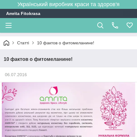
Український виробник краси та здоров'я
Amrita Fitokrasa
Статті
10 фактов о фитомеланине!
10 фактов о фитомеланине!
06.07.2016