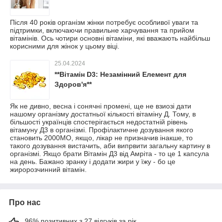
Після 40 років організм жінки потребує особливої уваги та
підтримки, включаючи правильне харчування та прийом
вітамінів. Ось чотири основні вітаміни, які вважають найбільш
корисними для жінок у цьому віці.
25.04.2024
**Вітамін D3: Незамінний Елемент для
Здоров'я**
Як не дивно, весна і сонячні промені, ще не взиозі дати
нашому організму достатньої кількості вітаміну Д. Тому, в
більшості українців спостерігається недостатній рівень
вітамуну Д3 в організмі. Профілактичне дозування якого
становить 2000МО, якщо, лікар не призначив інакше, то
такого дозування вистачить, аби випрвити загальну картину в
організмі. Якщо брати Вітамін Д3 від Амріта - то це 1 капсула
на день. Бажано зранку і додати жири у їжу - бо це
жиророзчинний вітамін.
Про нас
96% позитивних з 27 відгуків за рік