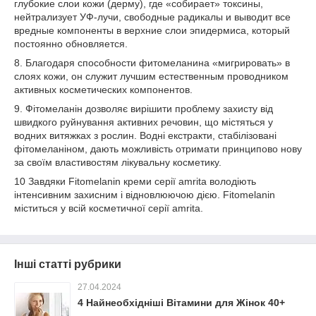
глубокие слои кожи (дерму), где «собирает» токсины,
нейтрализует УФ-лучи, свободные радикалы и выводит все
вредные компоненты в верхние слои эпидермиса, который
постоянно обновляется.
8. Благодаря способности фитомеланина «мигрировать» в
слоях кожи, он служит лучшим естественным проводником
активных косметических компонентов.
9. Фітомеланін дозволяє вирішити проблему захисту від
швидкого руйнування активних речовин, що містяться у
водних витяжках з рослин. Водні екстракти, стабілізовані
фітомеланіном, дають можливість отримати принципово нову
за своїм властивостям лікувальну косметику.
10 Завдяки Fitomelanin креми серії amrita володіють
інтенсивним захисним і відновлюючою дією. Fitomelanin
міститься у всій косметичної серії amrita.
Інші статті рубрики
27.04.2024
4 Найнеобхідніші Вітамини для Жінок 40+