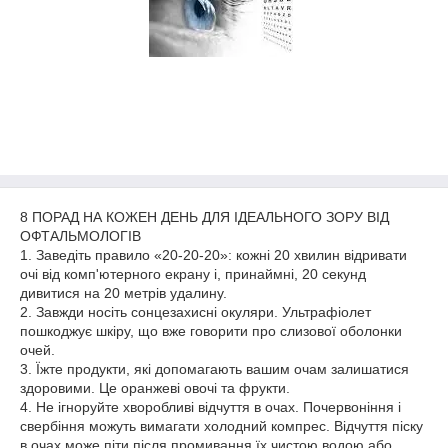
8 ПОРАД НА КОЖЕН ДЕНЬ ДЛЯ ІДЕАЛЬНОГО ЗОРУ ВІД
ОФТАЛЬМОЛОГІВ
1. Заведіть правило «20-20-20»: кожні 20 хвилин відривати
очі від комп'ютерного екрану і, принаймні, 20 секунд
дивитися на 20 метрів удалину.
2. Завжди носіть сонцезахисні окуляри. Ультрафіолет
пошкоджує шкіру, що вже говорити про слизової оболонки
очей.
3. Їжте продукти, які допомагають вашим очам залишатися
здоровими. Це оранжеві овочі та фрукти.
4. Не ігноруйте хворобливі відчуття в очах. Почервоніння і
свербіння можуть вимагати холодний компрес. Відчуття піску
в очах може піти після промивання їх чистою водою або