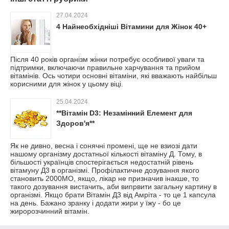
27.04.2024
4 Найнеобхідніші Вітамини для Жінок 40+
Після 40 років організм жінки потребує особливої уваги та
підтримки, включаючи правильне харчування та прийом
вітамінів. Ось чотири основні вітаміни, які вважають найбільш
корисними для жінок у цьому віці.
25.04.2024
**Вітамін D3: Незамінний Елемент для
Здоров'я**
Як не дивно, весна і сонячні промені, ще не взиозі дати
нашому організму достатньої кількості вітаміну Д. Тому, в
більшості українців спостерігається недостатній рівень
вітамуну Д3 в організмі. Профілактичне дозування якого
становить 2000МО, якщо, лікар не призначив інакше, то
такого дозування вистачить, аби випрвити загальну картину в
організмі. Якщо брати Вітамін Д3 від Амріта - то це 1 капсула
на день. Бажано зранку і додати жири у їжу - бо це
жиророзчинний вітамін.