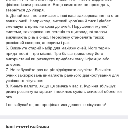
фізіологічним розчином. Якщо симптоми не проходять,
зверніться до лікаря.
5. Дізнайтеся, не впливають інші ваші захворювання на стан
ваших очей. Наприклад, високий кров'яний тиск і діабет
зменшують приплив крові до очей. Порушення імунної
системи, захворювання легенів та щитовидної залози
викликають різь в очах. Небезпеку становлять також
розсіяний склероз, аневризм і рак.
6. Викиньте старий набір для макіяжу очей. Його термін
придатності – три місяці. При більш тривалому його
використанні ви ризикуєте придбати очну інфекцію або
алергію.
7. Не забувайте раз на рік відвідувати окуліста. Більшість
очних захворювань вимагають раннього діагностування для
успішного лікування.
8. Киньте палити, якщо ця звичка у вас є. Куріння збільшує
ризик розвитку катаракти і посилює сухість слизової оболонки
ока.
І не забувайте, що профілактика дешевше лікування!
Інші статті рубрики