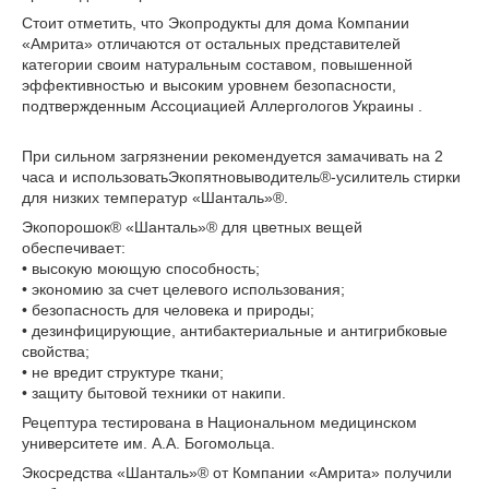
Стоит отметить, что Экопродукты для дома Компании
«Амрита» отличаются от остальных представителей
категории своим натуральным составом, повышенной
эффективностью и высоким уровнем безопасности,
подтвержденным Ассоциацией Аллергологов Украины .
При сильном загрязнении рекомендуется замачивать на 2
часа и использоватьЭкопятновыводитель®-усилитель стирки
для низких температур «Шанталь»®.
Экопорошок® «Шанталь»® для цветных вещей
обеспечивает:
• высокую моющую способность;
• экономию за счет целевого использования;
• безопасность для человека и природы;
• дезинфицирующие, антибактериальные и антигрибковые
свойства;
• не вредит структуре ткани;
• защиту бытовой техники от накипи.
Рецептура тестирована в Национальном медицинском
университете им. А.А. Богомольца.
Экосредства «Шанталь»® от Компании «Амрита» получили