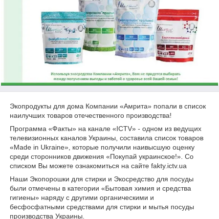
Экопродукты для дома Компании «Амрита» попали в список
наилучших товаров отечественного производства!
Программа «Факты» на канале «ICTV» - одном из ведущих
телевизионных каналов Украины, составила список товаров
«Made in Ukraine», которые получили наивысшую оценку
среди сторонников движения «Покупай украинское!». Со
списком Вы можете ознакомиться на сайте fakty.ictv.ua
Наши Экопорошки для стирки и Экосредство для посуды
были отмечены в категории «Бытовая химия и средства
гигиены» наряду с другими органическими и
бесфосфатными средствами для стирки и мытья посуды
производства Украины.