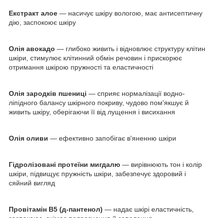
Екстракт алое
— насичує шкіру вологою, має антисептичну
дію, заспокоює шкіру
Олія авокадо
— глибоко живить і відновлює структуру клітин
шкіри, стимулює клітинний обмін речовин і прискорює
отримання шкірою пружності та еластичності
Олія зародків пшениці
— сприяє нормалізації водно-
ліпідного балансу шкірного покриву, чудово пом'якшує й
живить шкіру, оберігаючи її від лущення і висихання
Олія оливи
— ефективно запобігає в'яненню шкіри
Гідролізовані протеїни мигдалю
— вирівнюють тон і колір
шкіри, підвищує пружність шкіри, забезпечує здоровий і
сяйний вигляд
Провітамін В5 (д-пантенол)
— надає шкірі еластичність,