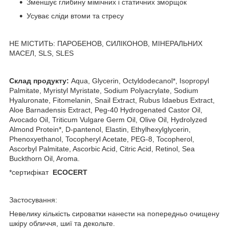
Зменшує глибину мімічних і статичних зморщок
Усуває сліди втоми та стресу
НЕ МІСТИТЬ: ПАРОБЕНОВ, СИЛІКОНОВ, МІНЕРАЛЬНИХ
МАСЕЛ, SLS, SLES
Склад продукту:
Aqua, Glycerin, Octyldodecanol*, Isopropyl
Palmitate, Myristyl Myristate, Sodium Polyacrylate, Sodium
Hyaluronate, Fitomelanin, Snail Extract, Rubus Idaebus Extract,
Aloe Barnadensis Extract, Peg-40 Hydrogenated Castor Oil,
Avocado Oil, Triticum Vulgare Germ Oil, Olive Oil, Hydrolyzed
Almond Protein*, D-pantenol, Elastin, Ethylhexylglycerin,
Phenoxyethanol, Tocopheryl Acetate, PEG-8, Tocopherol,
Ascorbyl Palmitate, Ascorbic Acid, Citric Acid, Retinol, Sea
Buckthorn Oil, Aroma.
*сертифікат
ECOCERT
Застосування:
Невелику кількість сироватки нанести на попередньо очищену
шкіру обличчя, шиї та декольте.