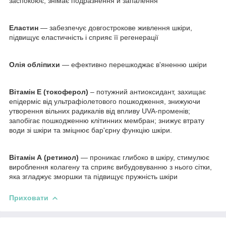
заспокоює, знімає подразнення й запалення
Еластин
— забезпечує довгострокове живлення шкіри,
підвищує еластичність і сприяє її регенерації
Олія обліпихи
— ефективно перешкоджає в'яненню шкіри
Вітамін Е (токоферол)
– потужний антиоксидант, захищає
епідерміс від ультрафіолетового пошкодження, знижуючи
утворення вільних радикалів від впливу UVA-променів;
запобігає пошкодженню клітинних мембран; знижує втрату
води зі шкіри та зміцнює бар'єрну функцію шкіри.
Вітамін А (ретинол)
— проникає глибоко в шкіру, стимулює
вироблення колагену та сприяє вибудовуванню з нього сітки,
яка згладжує зморшки та підвищує пружність шкіри
Приховати