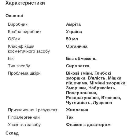
Характеристики
Основні
Виробник
Амріта
Країна виробник
Україна
Об`єм
50 мл
Класифікація
Органічна
косметичного засобу
Вік
Без обмежень
Тип засобу
Сироватка
Проблема шкіри
Вікові зміни, Глибокі
зморшки, В'ялість, Мішки
під очима, Мімічні зморшки,
Зморшки, Набряклість,
Почервоніння,
Роздратування, В'янення,
Чутливість, Лущення
Призначення і результат
Живлення
Гіпоалергенний
Так
Упаковка засобу
Флакон з дозатором
Склад