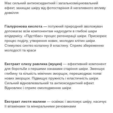
Має сильний антиоксидантний і загальнозміцнювальний
ефект, захищає шкіру від фотостаріння й негативного впливу
довкілля
Гіалуронова кислота —
потужний природний зволожувач
допомагає всім компонентам надходити в глибокі шари
епідермісу. «Підстібає» процес регенерації шкіри. Прискорює
процес поділу, утворення нових, молодих клітин шкіри.
Стимулює синтез колагену й еластину. Сприяє збереженню
молодості та краси
Екстракт слизу равлика (муцин)
— ефективний компонент
для боротьби з першими ознаками старіння шкіри. Зменшує
глибину та кількість мімічних зморщок, перешкоджає появі
нових зморщок. Підвищує пружність і еластичність шкіри.
Сильний відновлювальний та антиоксидантний ефект.
Відновлює і сприяє омолодженню шкіри
Екстракт листя малини
— освіжає і зволожує шкіру, насичує
її вітамінами та мінеральними речовинами