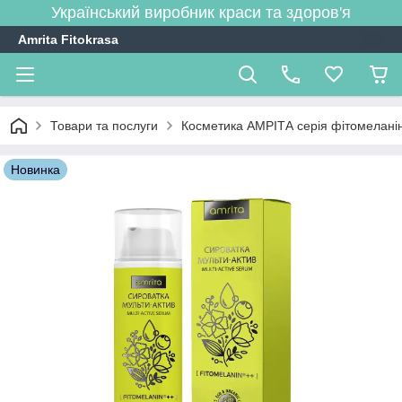
Український виробник краси та здоров'я
Amrita Fitokrasa
Товари та послуги
Косметика АМРІТА серія фітомеланін
Новинка