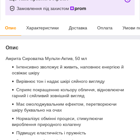
Замовлення під захистом
Опис
Характеристики
Доставка
Оплата
Умови п
Опис
Амрита Сироватка Мульти-Актив, 50 мл
Інтенсивно зволожує й живить, наповнює енергією й
освіжає шкіру
Вирівнює тон і надає шкірі сяйного вигляду
Сприяє покращенню кольору обличчя, відновлюючи
гарний і сяйливий зовнішній вигляд
Має омолоджувальним ефектом, перетворюючи
шкіру буквально на очах
Нормалізує обмінні процеси, стимулюючи
вироблення природного колагену
Підвищує еластичність і пружність