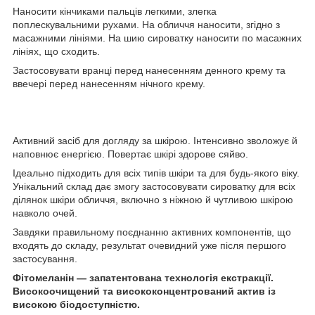
Наносити кінчиками пальців легкими, злегка
поплескувальними рухами. На обличчя наносити, згідно з
масажними лініями. На шию сироватку наносити по масажних
лініях, що сходить.
Застосовувати вранці перед нанесенням денного крему та
ввечері перед нанесенням нічного крему.
Активний засіб для догляду за шкірою. Інтенсивно зволожує й
наповнює енергією. Повертає шкірі здорове сяйво.
Ідеально підходить для всіх типів шкіри та для будь-якого віку.
Унікальний склад дає змогу застосовувати сироватку для всіх
ділянок шкіри обличчя, включно з ніжною й чутливою шкірою
навколо очей.
Завдяки правильному поєднанню активних компонентів, що
входять до складу, результат очевидний уже після першого
застосування.
Фітомеланін — запатентована технологія екстракції.
Високоочищений та висококонцентрований актив із
високою біодоступністю.