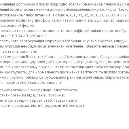
оцінний рослинний білок із природно збалансованим комплексом усіх н
инні жири з переважанням цінних поліненасичених жирних кислот (зокр
отужний комплекс вітамінів, а саме: А, С, Е, В1, В2, ВЗ, В5, В6, В8, В9, В12;
ральний комплекс: фосфор, калій, натрій, магній, кальцій, залізо, маргане
засвоюваній формі;
огічно активні рослинні компоненти: хлорофіл, фікоціанін, каротиноїди.
АННЯ ДО ЗАСТОСУВАННЯ:
 постійного застосування Спіруліни засвоєння їжі різко зростає, і людин
зм отримав необхідні йому елементи живлення. Кількість незасвоюваної 
чуються в організмі.
анніми даними Всесвітньої організації охорони здоров'я Спіруліна виліко
клероз, анемія, цукровий діабет, ожиріння, серцево-судинні, шлунково-к
вна в комплексному лікуванні та профілактиці онкологічних захворюван
м, що годують, для нормального протікання вагітності та післяпологово
ня спіруліни прискорює рубцювання ран і загоєння опіків. Спіруліна усп
ння дерматологічних захворювань.
внити вітамінно-мінеральну недостатність;
тити організм від шлаків і токсинів;
ити холестерин у крові; стабілізувати вагу;
ищити працездатність і продовжити молодість.