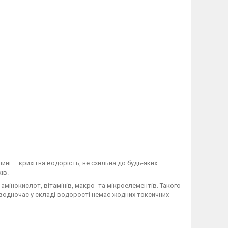
ині — крихітна водорість, не схильна до будь-яких
ків.
мінокислот, вітамінів, макро- та мікроелементів. Такого
 водночас у складі водорості немає жодних токсичних