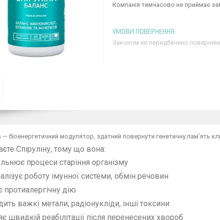
Компанія тимчасово не приймає з
Законом не передбачено поверненн
а
— біоенергетичний модулятор, здатний повернути генетичну пам'ять кл
аєте Спіруліну, тому що вона:
ільнює процеси старіння організму
лізує роботу імунної системи, обмін речовин
є протиалергічну дію
ить важкі метали, радіонукліди, інші токсини
є швидкій реабілітації після перенесених хвороб