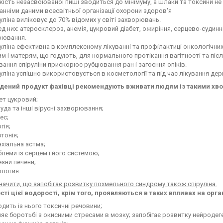
кість незасвоюваної пиші зводиться до мінімуму, а шлаки та токсини не
анніми даними всесвітньої організації охорони здоров'я
уліна виліковує до 70% відомих у світі захворювань.
д них: атеросклероз, анемія, цукровий діабет, ожиріння, серцево-судинн
рювання.
уліна ефективна в комплексному лікуванні та профілактиці онкологічн
им і матерям, що годують, для нормального протікання вагітності та піс
ання спіруліни прискорює рубцювання ран і загоєння опіків.
уліна успішно використовується в косметології та під час лікування д
ений продукт фахівці рекомендують вживати людям із такими хво
ет цукровий;
уда та інші вірусні захворювання;
ес;
гія;
ртонія;
хіальна астма;
леми із серцем і його системою;
зни печени;
ология.
начити, що запобігає розвитку похмельного синдрому також спіруліна.
ті цієї водорості, крім того, проявляються в таких впливах на орга
дить із нього токсичні речовини;
яє боротьбі з окисними стресами в мозку; запобігає розвитку нейродег