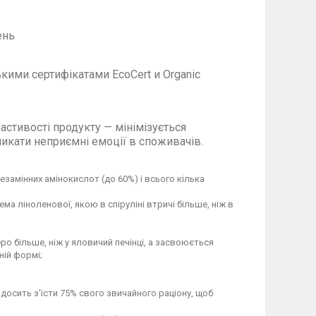
ень
ськими сертифікатами
EcoCert
и
Organic
стивості продукту — мінімізується
ликати неприємні емоції в споживачів.
замінних амінокислот (до 60%) і всього кілька
а ліноленової, якою в спіруліні втричі більше, ніж в
еро більше, ніж у яловичий печінці, а засвоюється
ній формі;
і досить з'їсти 75% свого звичайного раціону, щоб