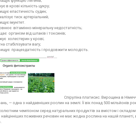
ащує функцію легенів;
ує в крові кількість цукру;
ищує еластичність судин;
алізує тиск артеріальний;
ищує імунітет.
овнює вітамінно-мінеральну недостатність;
ає організм від шлаків і токсинів;
ує холестерин у крові;
на стабілізувати вагу;
вищує працездатність і продовжити молодість.
Спіруліна платисис. Вирощена в Німечч
нь, — одна з найдавніших рослин на землі. Її вік понад 500 мільйонів ро
солютним чемпіоном серед натуральних продуктів за вмістом і складом а
 найцінніших поживних речовин не має жодна рослина на нашій планеті,
.