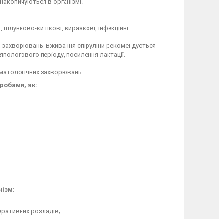
 накопичуються в організмі.
і, шлунково-кишкові, виразкові, інфекційні
их захворювань. Вживання спіруліни рекомендується
ляпологового періоду, посилення лактації.
ерматологічних захворювань.
робами, як:
нізм:
еративних розладів;