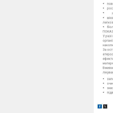
повн
росл
п
міне
легко
біол
ПОКАЗ
У разі
органі
накопи
За ост
атерос
ефекти
матеря
Вживан
лікува
запо
очис
зниз
підв