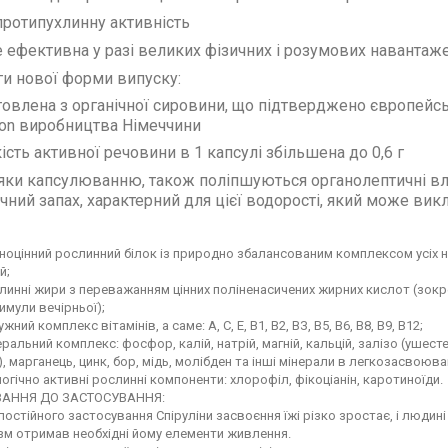
протипухлинну активність
 ефективна у разі великих фізичних і розумових навантаж
и нової форми випуску:
товлена з органічної сировини, що підтверджено європей
on
виробництва Німеччини
ість активної речовини в 1 капсулі збільшена до 0,6 г
яки капсулюванню, також поліпшуються органолептичні вла
чний запах, характерний для цієї водорості, який може вик
оцінний рослинний білок із природно збалансованим комплексом усіх не
й;
инні жири з переважанням цінних поліненасичених жирних кислот (зокрем
римули вечірньої);
жний комплекс вітамінів, а саме: А, С, Е, В1, В2, ВЗ, В5, В6, В8, В9, В12;
ральний комплекс: фосфор, калій, натрій, магній, кальцій, залізо (ушест
, марганець, цинк, бор, мідь, молібден та інші мінерали в легкозасвоюва
огічно активні рослинні компоненти: хлорофіл, фікоціанін, каротиноїди.
АННЯ ДО ЗАСТОСУВАННЯ:
 постійного застосування Спіруліни засвоєння їжі різко зростає, і людин
зм отримав необхідні йому елементи живлення.