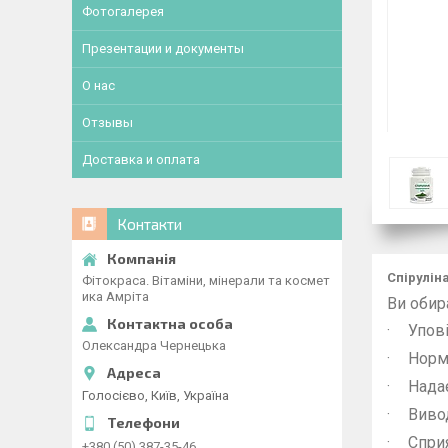
Фотогалерея
Презентации и документы
О нас
Отзывы
Доставка и оплата
Контакти
Спірулін
Фітокраса. Вітаміни, мінерали та космет
ика Амріта
Ви обир
·
Упов
Олександра Чернецька
·
Норма
·
Нада
Голосієво, Київ, Україна
·
Вивод
·
Сприя
+380 (50) 387-35-46