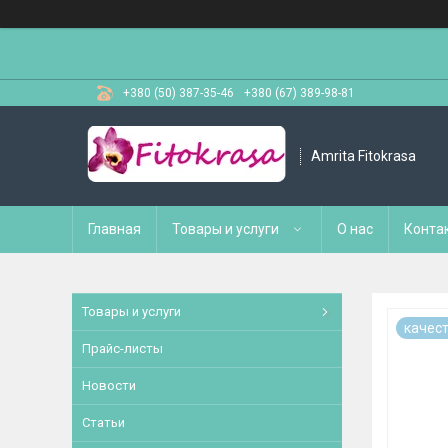
+380 (50) 387-35-46
+380 (67) 389-98-81
Amrita Fitokrasa
Главная
Товары и услуги
О нас
Конта
Товары и услуги
качест
Прайс-листы
Новости
Статьи