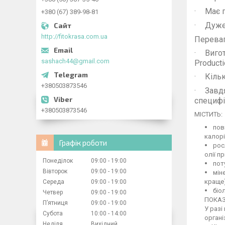
·
Має 
+380 (67) 389-98-81
·
Дуже
http://fitokrasa.com.ua
Переваг
·
Виго
sashach44@gmail.com
Producti
·
Кільк
+380503873546
·
Завд
специфі
+380503873546
МІСТИТЬ:
повн
калорі
Графік роботи
росл
олії п
Понеділок
09:00
19:00
поту
Вівторок
09:00
19:00
міне
краще)
Середа
09:00
19:00
біол
Четвер
09:00
19:00
ПОКАЗ
Пʼятниця
09:00
19:00
У разі
Субота
10:00
14:00
органі
Неділя
Вихідний