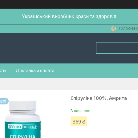
Український виробник краси та здоров'я
Голосієво,
кты
Доставка и оплата
Спіруліна 100%, Амрита
во!
В наявності
369 ₴