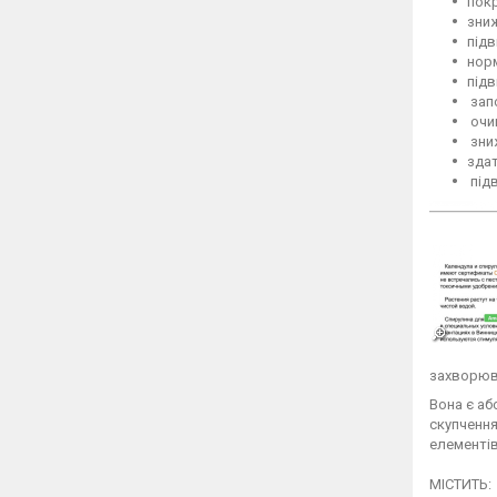
покр
зниж
підв
норм
підв
зап
очищ
зниж
здат
під
захворюва
Вона є аб
скупчення
елементів
МІСТИТЬ: