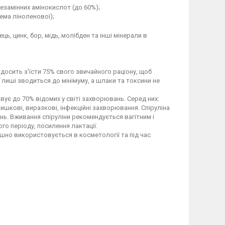
езамінних амінокислот (до 60%);
ема ліноленової);
ць, цинк, бор, мідь, молібден та інші мінерали в
і досить з'їсти 75% свого звичайного раціону, щоб
пиші зводиться до мінімуму, а шлаки та токсини не
вує до 70% відомих у світі захворювань. Серед них:
ишкові, виразкові, інфекційні захворювання. Спіруліна
ь. Вживання спіруліни рекомендується вагітним і
го періоду, посилення лактації.
ішно використовується в косметології та під час