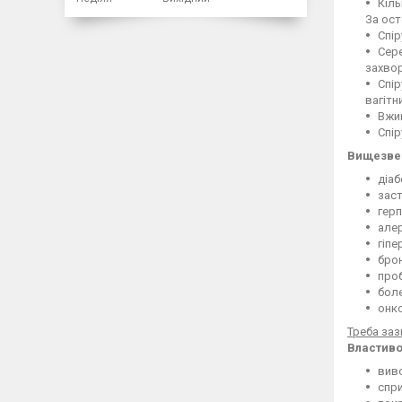
Кіль
За ост
Спір
Сере
захво
Спір
вагітн
Вжив
Спір
Вищезвед
діаб
заст
герп
алер
гіпе
брон
проб
боле
онк
Треба заз
Властивос
виво
спри