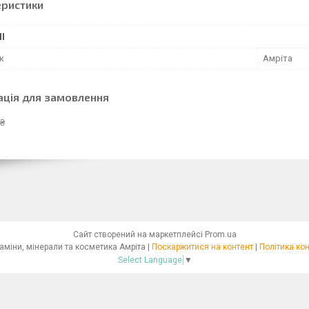
еристики
І
к
Амріта
ація для замовлення
 ₴
Сайт створений на маркетплейсі
Prom.ua
Фітокраса. Вітаміни, мінерали та косметика Амріта |
Поскаржитися на контент
|
Політика ко
Select Language
▼