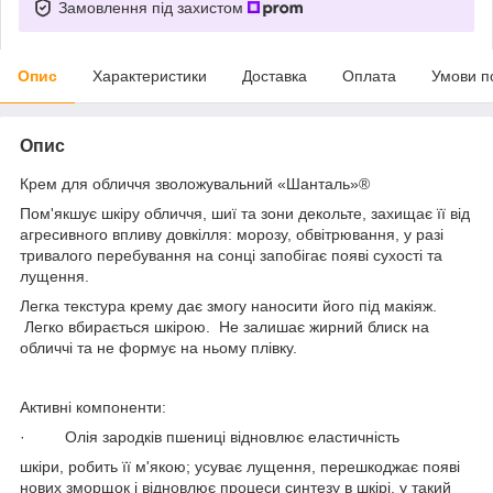
Замовлення під захистом
Опис
Характеристики
Доставка
Оплата
Умови п
Опис
Крем для обличчя зволожувальний «Шанталь»®
Пом'якшує шкіру обличчя, шиї та зони декольте, захищає її від
агресивного впливу довкілля: морозу, обвітрювання, у разі
тривалого перебування на сонці запобігає появі сухості та
лущення.
Легка текстура крему дає змогу наносити його під макіяж.
Легко вбирається шкірою. Не залишає жирний блиск на
обличчі та не формує на ньому плівку.
Активні компоненти:
· Олія зародків пшениці відновлює еластичність
шкіри, робить її м'якою; усуває лущення, перешкоджає появі
нових зморщок і відновлює процеси синтезу в шкірі, у такий