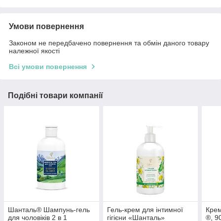
Умови повернення
Законом не передбачено повернення та обмін даного товару
належної якості
Всі умови повернення
Подібні товари компанії
Шанталь® Шампунь-гель
Гель-крем для інтимної
Крем
для чоловіків 2 в 1
гігієни «Шанталь»
®, 90