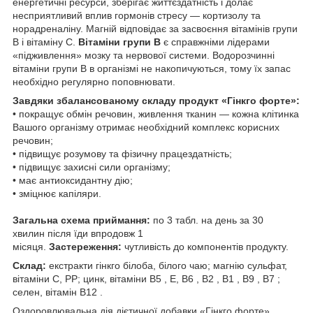
енергетичні ресурси, зберігає життєздатність і долає
несприятливий вплив гормонів стресу — кортизолу та
норадреналіну. Магній відповідає за засвоєння вітамінів групи
B і вітаміну С.
Вітаміни групи B
є справжніми лідерами
«підживлення» мозку та нервової системи. Водорозчинні
вітаміни групи B в організмі не накопичуються, тому їх запас
необхідно регулярно поповнювати.
Завдяки збалансованому складу продукт «Гінкго форте»:
• покращує обмін речовин, живлення тканин — кожна клітинка
Вашого організму отримає необхідний комплекс корисних
речовин;
• підвищує розумову та фізичну працездатність;
• підвищує захисні сили організму;
• має антиоксидантну дію;
• зміцнює капіляри.
Загальна схема приймання:
по 3 табл. на день за 30
хвилин після їди впродовж 1
місяця.
Застереження:
чутливість до компонентів продукту.
Склад:
екстракти гінкго білоба, білого чаю; магнію сульфат,
вітаміни С, РР; цинк, вітаміни В5 , Е, В6 , В2 , В1 , В9 , В7 ;
селен, вітамін В12 .
Оздоровлювальна дія дієтичної добавки «Гінкго форте»