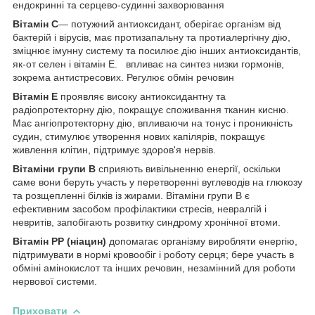
ендокринні та серцево-судинні захворювання
Вітамін С
— потужний антиоксидант, оберігає організм від
бактерій і вірусів, має протизапальну та протиалергічну дію,
зміцнює імунну систему та посилює дію інших антиоксидантів,
як-от селен і вітамін Е. впливає на синтез низки гормонів,
зокрема антистресових. Регулює обмін речовин
Вітамін Е
проявляє високу антиоксидантну та
радіопротекторну дію, покращує споживання тканин кисню.
Має ангіопротекторну дію, впливаючи на тонус і проникність
судин, стимулює утворення нових капілярів, покращує
живлення клітин, підтримує здоров'я нервів.
Вітаміни групи B
сприяють вивільненню енергії, оскільки
саме вони беруть участь у перетворенні вуглеводів на глюкозу
та розщепленні білків із жирами. Вітаміни групи B є
ефективним засобом профілактики стресів, невралгій і
невритів, запобігають розвитку синдрому хронічної втоми.
Вітамін PP (ніацин)
допомагає організму виробляти енергію,
підтримувати в нормі кровообіг і роботу серця; бере участь в
обміні амінокислот та інших речовин, незамінний для роботи
нервової системи.
Приховати