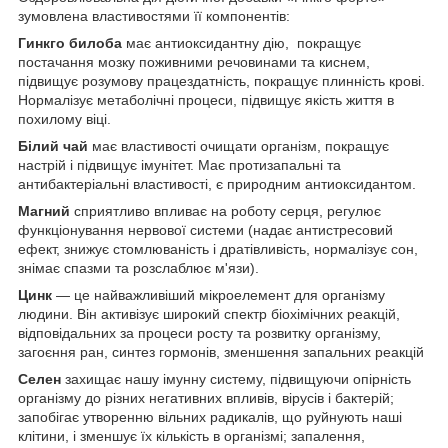
зумовлена властивостями її компонентів:
Гинкго билоба
має антиоксидантну дію, покращує
постачання мозку поживними речовинами та киснем,
підвищує розумову працездатність, покращує плинність крові.
Нормалізує метаболічні процеси, підвищує якість життя в
похилому віці.
Білий чай
має властивості очищати організм, покращує
настрій і підвищує імунітет. Має протизапальні та
антибактеріальні властивості, є природним антиоксидантом.
Магний
сприятливо впливає на роботу серця, регулює
функціонування нервової системи (надає антистресовий
ефект, знижує стомлюваність і дратівливість, нормалізує сон,
знімає спазми та розслаблює м'язи).
Цинк
— це найважливіший мікроелемент для організму
людини. Він активізує широкий спектр біохімічних реакцій,
відповідальних за процеси росту та розвитку організму,
загоєння ран, синтез гормонів, зменшення запальних реакцій
Селен
захищає нашу імунну систему, підвищуючи опірність
організму до різних негативних впливів, вірусів і бактерій;
запобігає утворенню вільних радикалів, що руйнують наші
клітини, і зменшує їх кількість в організмі; запалення,