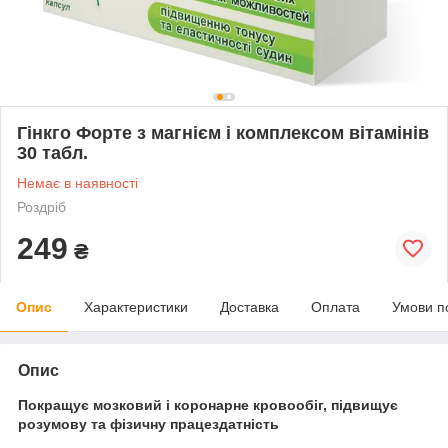
Гінкго Форте з магнієм і комплексом вітамінів
30 табл.
Немає в наявності
Роздріб
249
₴
Опис
Характеристики
Доставка
Оплата
Умови п
Опис
Покращує мозковий і коронарне кровообіг, підвищує
розумову та фізичну працездатність