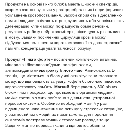
Продукти на основі гінкго білоба мають широкий спектр дії,
зокрема застосовуються у разі церебральних і периферичних
ускладнень кровопостачання. Засоби сприяють відновленню
пам'яті людини, знімають стрес, зупиняють або уповільнюють
дегенерацію клітин мозку, покращують обмін речовин,
регулюють роботу нейротрасмітерів, підвищують рівень кисню
в мозку. Завдяки посиленню циркуляції крові в мозку
відбувається поліпшення короткострокової та довгострокової
пам'яті, концентрації уваги та ясності розуму.
Продукт
«Гінкго форте»
посилений комплексом вітамінів,
мінералів і біофлавоноїдами, поліфенолами,
антиоксидантами
екстракту білого чаю.
Амінокислота L-
теанін, що міститься в білому чаї активізує зони головного
мозку, що відповідають за увагу, кофеїн білого чаю підсилює
короткострокову пам'ять.
Магний
бере участь у 300 різних
біохімічних процесах, що протікають в організмі людини,
майже третина з яких пов'язана з діяльністю центральної
нервової системи. Особливо необхідний магній у разі
підвищеного навантаження на психіку: у стресових ситуаціях,
у разі постійних емоційних навантажень, для подолання
симптомів посттравматичних стресових розладів тощо.
Завдяки магнію нервова тканина відновлює обмінно-