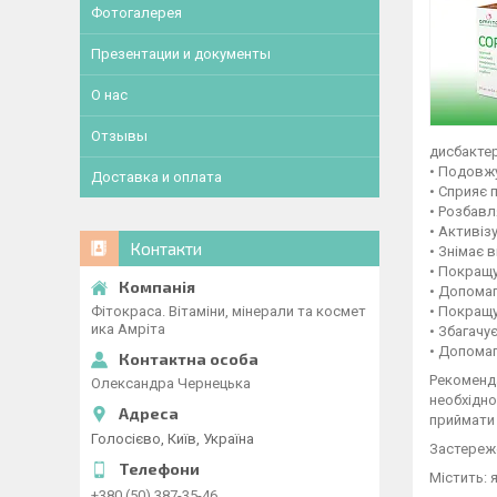
Фотогалерея
Презентации и документы
О нас
Отзывы
дисбактер
• Подовжу
Доставка и оплата
• Сприяє 
• Розбавл
• Активіз
Контакти
• Знімає 
• Покращу
• Допомаг
Фітокраса. Вітаміни, мінерали та космет
• Покращу
ика Амріта
• Збагачу
• Допомаг
Рекоменда
Олександра Чернецька
необхідно
приймати 
Голосієво, Київ, Україна
Застереже
Містить: 
+380 (50) 387-35-46