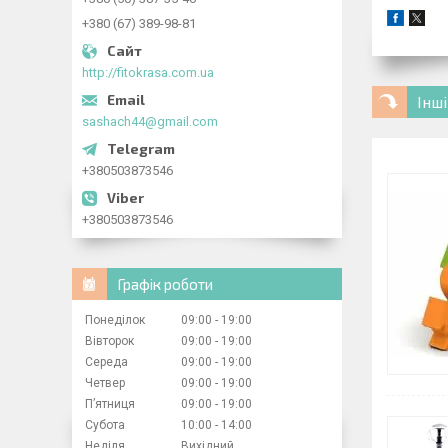
+380 (67) 389-98-81
http://fitokrasa.com.ua
Інш
sashach44@gmail.com
+380503873546
+380503873546
Графік роботи
Понеділок
09:00
19:00
Вівторок
09:00
19:00
Середа
09:00
19:00
Четвер
09:00
19:00
Пʼятниця
09:00
19:00
Субота
10:00
14:00
Неділя
Вихідний