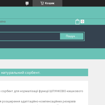
Кошик
аїна
Пошук...
й натуральний сорбент.
ий сорбент для нормалізації функції ШЛУНКОВО-кишкового
ля розширення адаптаційно-компенсаційних резервів