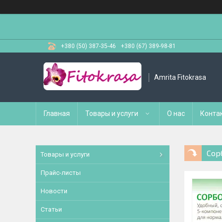
+380 (50) 387-35-46
+380 (67) 389-98-81
Amrita Fitokrasa
Главная
Товары и услуги
О нас
Конта
Сор
Товары и услуги
Прайс-листы
Новости
Статьи