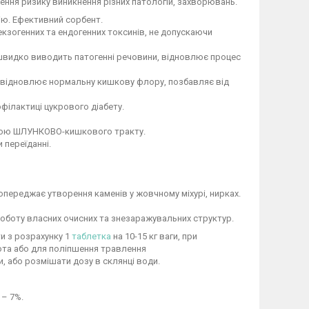
ження ризику виникнення різних патологій, захворювань.
ію. Ефективний сорбент.
екзогенних та ендогенних токсинів, не допускаючи
 швидко виводить патогенні речовини, відновлює процес
ій, відновлює нормальну кишкову флору, позбавляє від
філактиці цукрового діабету.
зовою ШЛУНКОВО-кишкового тракту.
 переїданні.
попереджає утворення каменів у жовчному міхурі, нирках.
роботу власних очисних та знезаражувальних структур.
ти з розрахунку 1
таблетка
на 10-15 кг ваги, при
вота або для поліпшення травлення
и, або розмішати дозу в склянці води.
 – 7%.