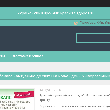
Український виробник краси та здоров'я
Голосієво, Київ, Укр
кты
Доставка и оплата
бокапс - актуально до свят і на кожен день. Універсальни
13 грудня 2015
Зручний, сучасний, природний, 5-компонентн
тракту.
Сорбокапс – сучасне профілактичний засіб д