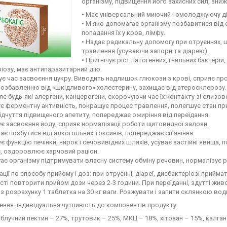
організму, підвищення його захисних сил, зни
• Має універсальний миючий і омолоджуючу д
• М'яко допомагає організму позбавитися від 
попадання їх у кров, лімфу.
• Надає радикальну допомогу при отруєннях,
травлення (усуваючи запори та діарею).
• Пригнічує ріст патогенних, гнильних бактер
іозу, має антипаразитарний дію.
є час засвоєння цукру. Виводить надлишок глюкози з крові, сприяє про
позбавленню від «шкідливого» холестерину, захищає від атеросклерозу.
яє будь-які алергени, канцерогени, скорочуючи час їх контакту зі сли
ує ферментну активність, покращує процес травлення, полегшує стан при
відчуття підвищеного апетиту, попереджає ожиріння від переїдання.
є засвоєння йоду, сприяє нормалізації роботи щитовидної залози.
ає позбутися від алкогольних токсинів, попереджає сп'яніння.
є функцію печінки, нирок і сечовивідних шляхів, усуває застійні явища, 
є, оздоровлює харчовий раціон.
ає організму підтримувати власну систему обміну речовин, нормалізує 
ції по способу прийому і доз: при отруєнні, діареї, дисбактеріозі прийма
сті повторити прийом дози через 2-3 години. При переїданні, здутті жи
з розрахунку 1 таблетка на 30 кг ваги. Розжувати і запити склянкою вод
ння: індивідуальна чутливість до компонентів продукту.
яблучний пектин – 27%, трутовик – 25%, МКЦ – 18%, хітозан – 15%, калган