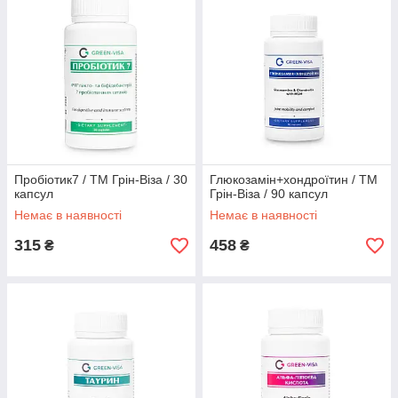
Пробіотик7 / ТМ Грін-Віза / 30
Глюкозамін+хондроїтин / ТМ
капсул
Грін-Віза / 90 капсул
Немає в наявності
Немає в наявності
315
458
₴
₴