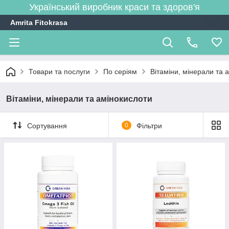
Український виробник краси та здоров'я
Amrita Fitokrasa
Товари та послуги
По серіям
Вітаміни, мінерали та 
Вітаміни, мінерали та амінокислоти
Сортування
0
Фільтри